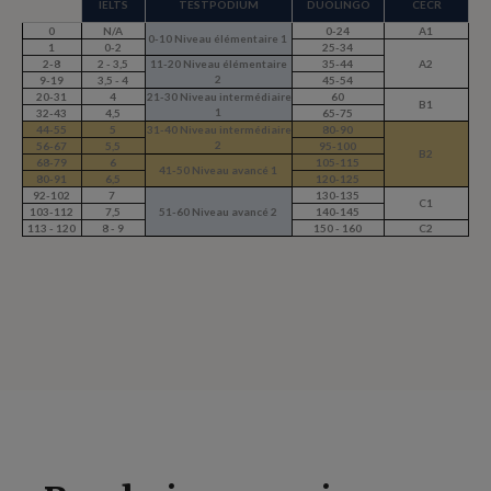
IELTS
TESTPODIUM
DUOLINGO
CECR
0
N/A
0-24
A1
0-10 Niveau élémentaire 1
1
0-2
25-34
2-8
2 - 3,5
11-20 Niveau élémentaire
35-44
A2
2
9-19
3,5 - 4
45-54
20-31
4
21-30 Niveau intermédiaire
60
B1
1
32-43
4,5
65-75
44-55
5
31-40 Niveau intermédiaire
80-90
2
56-67
5,5
95-100
B2
68-79
6
105-115
41-50 Niveau avancé 1
80-91
6,5
120-125
92-102
7
130-135
C1
103-112
7,5
51-60 Niveau avancé 2
140-145
113 - 120
8 - 9
150 - 160
C2