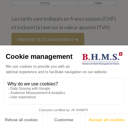
TOTAL
7'800
Les tarifs sont indiqués en francs suisses (CHF)
et incluent la taxe sur la valeur ajoutée (TVA)
FRAIS DE TÉLÉCHARGEMENT
Les coûts d'exploitation
comprennent :
Assurance santé et médicale obligatoire
Visa, permis B et impôts locaux
💬
Accès à l'e-campus et à Internet