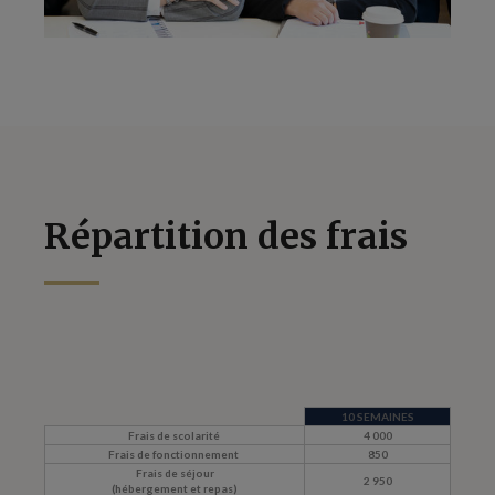
Répartition des frais
10 SEMAINES
Frais de scolarité
4 000
Frais de fonctionnement
850
Frais de séjour
2 950
(hébergement et repas)