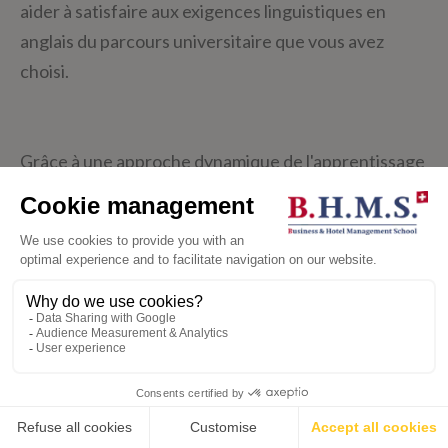
aider à satisfaire aux exigences linguistiques en
anglais du parcours universitaire que vous avez
choisi.
Grâce à une approche dynamique de l'apprentissage
des langues, vous maîtriserez les compétences
essentielles à votre réussite universitaire et
professionnelle, telles que la mise en commun
d'idées, la rédaction d'un plan et la structuration de
textes écrits, ainsi que l'expression de votre opinion.
Avec 15 à 20 heures de cours par semaine, du lundi
au vendredi, les classes à effectifs réduits
💬
garantissent un accompagnement personnalisé
adapté à vos besoins spécifiques.