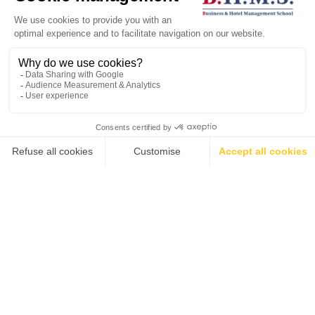
Au cours de mes études à la BHMS, j'ai entrepris un
parcours de découverte de moi-même, qui m'a
💬
permis d'affiner mes compétences grâce à trois
stages qui m'ont ouvert la voie à de nouvelles
opportunités professionnelles. Ces stages m'ont
apporté des connaissances pratiques et m'ont donné
davantage confiance en moi, en me montrant que
c'est en sortant de sa zone de confort que l'on
évolue et que l'on apprend.
Jun Wong, Hong Kong