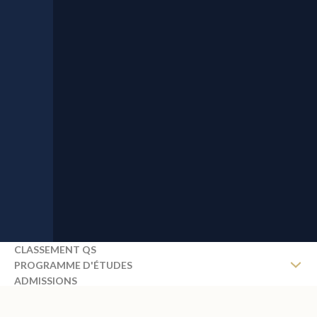
CLASSEMENT QS
PROGRAMME D'ÉTUDES
ADMISSIONS
FRAIS D'INSCRIPTION
DEMANDER UNE BROCHURE