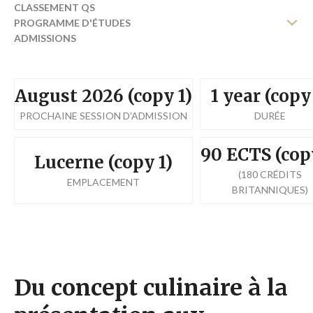
CLASSEMENT QS
PROGRAMME D'ÉTUDES
ADMISSIONS
FRAIS D'INSCRIPTION
FICHE D'INFORMATION (PDF)
DEMANDER UNE BROCHURE
August 2026 (copy 1)
1 year (copy
FOIRE AUX QUESTIONS (FAQ)
PROCHAINE SESSION D'ADMISSION
DURÉE
90 ECTS (cop
Lucerne (copy 1)
(180 CRÉDITS
EMPLACEMENT
BRITANNIQUES)
Du concept culinaire à la