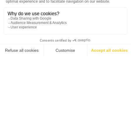
die wichtigsten Schweizer
und europäischen Städte:
Zürich 45 Minuten
💬
Genf 3 Stunden
Mailand 3 Stunden
München 3 ½ Stunden
Frankfurt 4 Stunden
Paris 5 Stunden