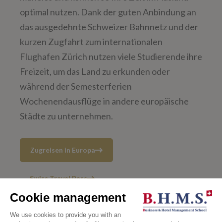
optimal nutzen. Dank der guten Anbindung an
das ausgedehnte Schweizer Bahnnetz und der
kurzen Zugfahrt zum internationalen
Flughafen Zürich nutzen viele Studierende ihre
Freizeit, um das Land zu erkunden oder
während der Semesterferien
Wochenendausflüge in andere europäische
Städte zu unternehmen.
Zugreisen in Europa
Swiss Travel Pass
Durchschnittliche Fahrzeit
mit dem Zug von Luzern in