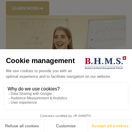
LEARN MORE
💬