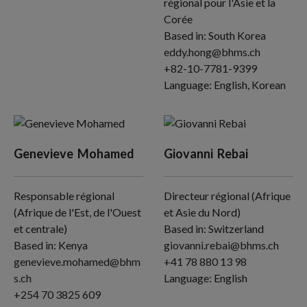
régional pour l'Asie et la
Corée
Based in: South Korea
eddy.hong@bhms.ch
+82-10-7781-9399
Language: English, Korean
Genevieve
Mohamed
Giovanni
Rebai
Responsable régional
Directeur régional (Afrique
(Afrique de l'Est, de l'Ouest
et Asie du Nord)
et centrale)
Based in: Switzerland
Based in: Kenya
giovanni.rebai@bhms.ch
genevieve.mohamed@bhm
+41 78 880 13 98
s.ch
Language: English
+254 70 3825 609