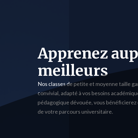
Apprenez aup
meilleurs
Nos classes de petite et moyenne taille g
convivial, adapté à vos besoins académiq
pédagogique dévouée, vous bénéficierez de
de votre parcours universitaire.